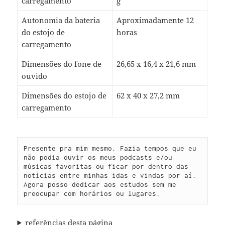
carregamento
g
Autonomia da bateria
Aproximadamente 12
do estojo de
horas
carregamento
Dimens˜oes do fone de
26,65 x 16,4 x 21,6 mm
ouvido
Dimensões do estojo de
62 x 40 x 27,2 mm
carregamento
Presente pra mim mesmo. Fazia tempos que eu 
não podia ouvir os meus podcasts e/ou 
músicas favoritas ou ficar por dentro das 
notícias entre minhas idas e vindas por aí. 
Agora posso dedicar aos estudos sem me 
preocupar com horários ou lugares.
referências desta página