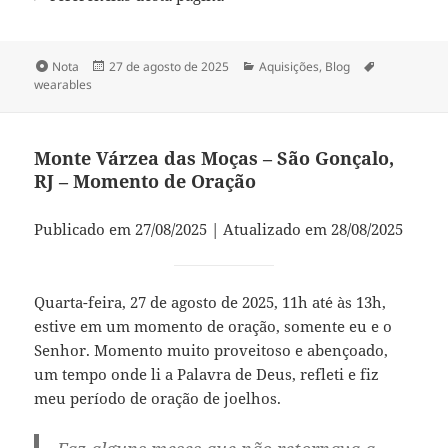
Formato
Publicado
Categorias
Tags
Nota
27 de agosto de 2025
Aquisições
,
Blog
em
wearables
Monte Várzea das Moças – São Gonçalo,
RJ – Momento de Oração
Publicado em 27/08/2025 | Atualizado em 28/08/2025
Quarta-feira, 27 de agosto de 2025, 11h at´e às 13h,
estive em um momento de oração, somente eu e o
Senhor. Momento muito proveitoso e abençoado,
um tempo onde li a Palavra de Deus, refleti e fiz
meu período de oração de joelhos.