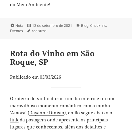
do Meio Ambiente!
Formato
Publicado
Categorias
Nota
18 de setembro de 2021
Blog
,
Check-ins
,
Tags
em
Eventos
registros
Rota do Vinho em São
Roque, SP
Publicado em 03/03/2026
O roteiro do vinho durou um dia inteiro e foi um
maravilhoso momento romântico com a minha
‘Amora’ (
Dayanne Dinisio
), então segue abaixo o
link
da postagem onde apresenta os principais
lugares que conhecemos, além dos detalhes e