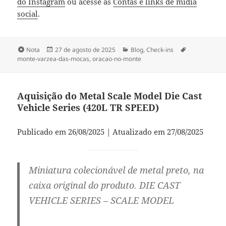
do Instagram
ou acesse as
Contas e links de mídia
social
.
Formato
Publicado
Categorias
Tags
Nota
27 de agosto de 2025
Blog
,
Check-ins
em
monte-varzea-das-mocas
,
oracao-no-monte
Aquisição do Metal Scale Model Die Cast
Vehicle Series (420L TR SPEED)
Publicado em 26/08/2025 | Atualizado em 27/08/2025
Miniatura colecionável de metal preto, na
caixa original do produto. DIE CAST
VEHICLE SERIES – SCALE MODEL