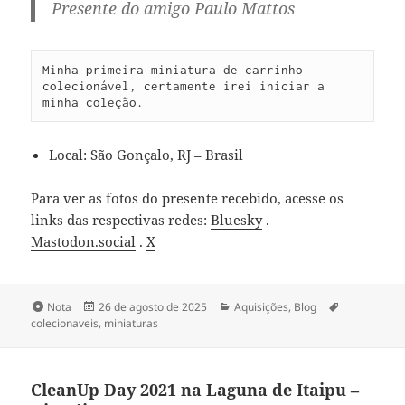
Presente do amigo Paulo Mattos
Minha primeira miniatura de carrinho 
colecionável, certamente irei iniciar a 
minha coleção.
Local: São Gonçalo, RJ – Brasil
Para ver as fotos do presente recebido, acesse os
links das respectivas redes:
Bluesky
.
Mastodon.social
.
X
Formato
Publicado
Categorias
Tags
Nota
26 de agosto de 2025
Aquisições
,
Blog
em
colecionaveis
,
miniaturas
CleanUp Day 2021 na Laguna de Itaipu –