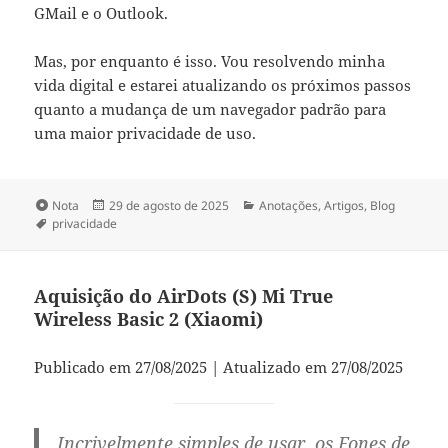
GMail e o Outlook.
Mas, por enquanto é isso. Vou resolvendo minha
vida digital e estarei atualizando os próximos passos
quanto a mudança de um navegador padrão para
uma maior privacidade de uso.
Formato
Publicado
Categorias
Nota
29 de agosto de 2025
Anotações
,
Artigos
,
Blog
Tags
em
privacidade
Aquisição do AirDots (S) Mi True
Wireless Basic 2 (Xiaomi)
Publicado em 27/08/2025 | Atualizado em 27/08/2025
Incrivelmente simples de usar, os Fones de