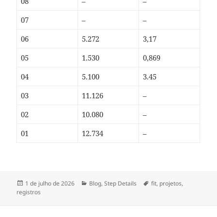
08
–
–
07
–
–
06
5.272
3,17
05
1.530
0,869
04
5.100
3.45
03
11.126
–
02
10.080
–
01
12.734
–
Publicado
Categorias
Tags
1 de julho de 2026
Blog
,
Step Details
fit
,
projetos
,
em
registros