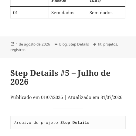
Passos
(km)
01
Sem dados
Sem dados
Publicado
Categorias
Tags
1 de agosto de 2026
Blog
,
Step Details
fit
,
projetos
,
em
registros
Step Details #5 – Julho de
2026
Publicado em 01/07/2026 | Atualizado em 31/07/2026
Arquivo do projeto 
Step Details