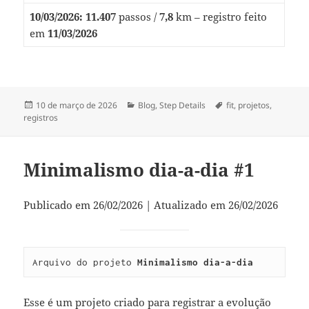
10/03/2026:
11.407
passos /
7,8
km – registro feito
em
11/03/2026
Publicado
Categorias
Tags
10 de março de 2026
Blog
,
Step Details
fit
,
projetos
,
em
registros
Minimalismo dia-a-dia #1
Publicado em 26/02/2026 | Atualizado em 26/02/2026
Arquivo do projeto 
Minimalismo dia-a-dia
Esse é um projeto criado para registrar a evolução