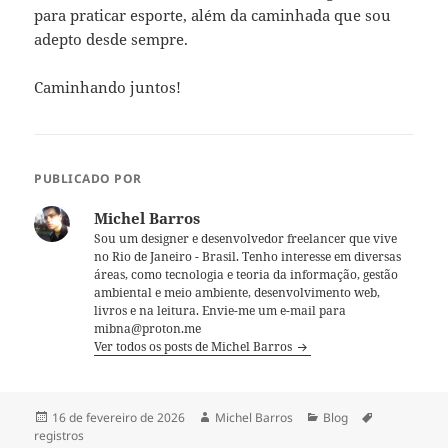
para praticar esporte, além da caminhada que sou
adepto desde sempre.
Caminhando juntos!
PUBLICADO POR
Michel Barros
Sou um designer e desenvolvedor freelancer que vive
no Rio de Janeiro - Brasil. Tenho interesse em diversas
áreas, como tecnologia e teoria da informação, gestão
ambiental e meio ambiente, desenvolvimento web,
livros e na leitura. Envie-me um e-mail para
mibna@proton.me
Ver todos os posts de Michel Barros
Publicado
Autor
Categorias
Tags
16 de fevereiro de 2026
Michel Barros
Blog
em
registros